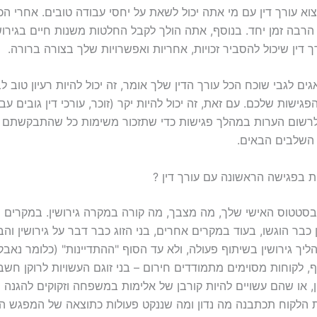
א עורך דין עם מי אתה יכול לשאת על יחסי עבודה טובים. אחרי הכ
הרבה זמן יחד. בנוסף, אתה הולך לקבל החלטות משנות חיים בגירוש
 דין שיכול להסביר זכויות, אחריות ואפשרויות שלך בצורה ברורה.
ם לגבי שוכח הכל עורך הדין שלך אומר, זה יכול להיות רעיון טוב ל
ישות שלכם. עם זאת, זה יכול להיות יקר (זוכר, עורכי דין גובים עב
לרשום הערות במהלך פגישות כדי שתזכור משימות כל שהתבקשתם 
 השלבים הבאים.
ת בפגישה הראשונה עם עורך דין ?
 בסטטוס האישי שלך, מה מצבך, מה קורה במקרה גירושין. במקרים מ
 כבר הוגשו, בעוד במקרים אחרים, בני הזוג כבר דבר על גירושין והב
ך גירושין בשיתוף פעולה, ולא עד הסוף "ההתדיינות" (כלומר נאבק
 לקוחות מסוימים מתמודדים חירום – בני זוגם העשויות לרוקן חשבו
, או שהם עשויים להיות קורבן של אלימות במשפחה וזקוקים להגנה 
 הלקוח תכתבנה מה נדון ומה שננקט פעולות כתוצאה של המפגש הר