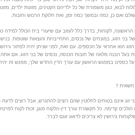
לות לבוא, כגון משמורת של כל ילדיהם הקטינים, מזונות ילדים, מזונו
ולם ואם כן, כמה ובמשך כמה זמן, ואת חלוקת הרכוש וחובות.
הראשונה, לקוחות, בדרך כלל לעזוב עם שיעורי בית הכולל למידה כ
ל בני הזוג, במונחים של נכסים, התחייבויות והוצאות שוטפות. בנישו
זוג הוא אחראי על הכספים. עם זאת, לפני שניתן יהיה לפתור גירושין,
ות בעל הבנה מלאה של חובות הכנסה, נכסים של בני הזוג. אם אתה 
ל כספינו במפגש הראשון עם עורך הדין החדש שלך, מפגש זה יהיה
חשאית ?
ני זוג אינם בטוחים לחלוטין שהם רוצים להתגרש, אבל רוצים לדעת 
ולכים קדימה. כל תקשורת עורך דין-הלקוח מוגן, זכות לקוח לפרטיו
קוחות גירושין לא צריכים לדאוג זוגם לברר.