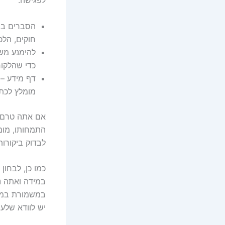
לפגישה:
הסברים ברו
חוקים, הלכ
להימנע משי
כדי שהלקוח 
דף מידע – 
מומלץ לכת
אם אתה טרם ה
התמחותו, מומ
לבדוק ביקורות
כמו כן, לבחון
במידה ואתה נמ
במשמורת במשך 
יש לוודא שלעו