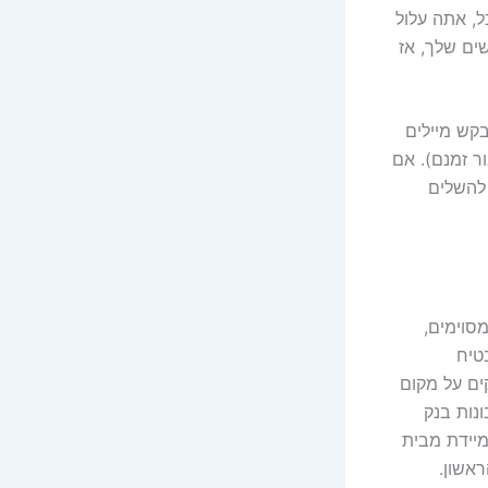
ל, אתה עלול
ים שלך, אז
בקש מיילים
ור זמנם). אם
להשלים
סוימים,
טיח
ים על מקום
נות בנק
מיידת מבית
אשון.