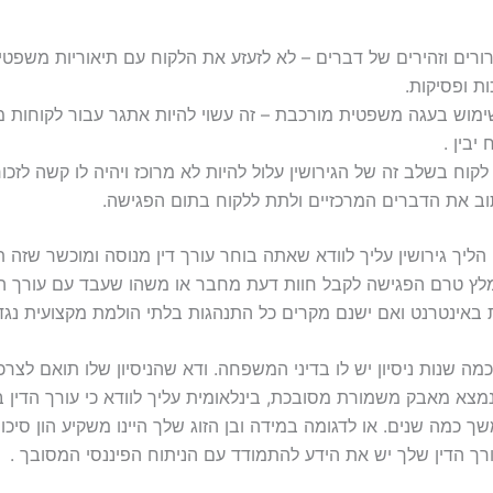
רים וזהירים של דברים – לא לזעזע את הלקוח עם תיאוריות משפטיו
ות ופסיקות.
מוש בעגה משפטית מורכבת – זה עשוי להיות אתגר עבור לקוחות מ
יבין .
לקוח בשלב זה של הגירושין עלול להיות לא מרוכז ויהיה לו קשה לזכור 
וב את הדברים המרכזיים ולתת ללקוח בתום הפגישה.
ליך גירושין עליך לוודא שאתה בוחר עורך דין מנוסה ומוכשר שזה 
לץ טרם הפגישה לקבל חוות דעת מחבר או משהו שעבד עם עורך הדי
 באינטרנט ואם ישנם מקרים כל התנהגות בלתי הולמת מקצועית נגד 
 כמה שנות ניסיון יש לו בדיני המשפחה. ודא שהניסיון שלו תואם לצרכ
צא מאבק משמורת מסובכת, בינלאומית עליך לוודא כי עורך הדין בע
כמה שנים. או לדגומה במידה ובן הזוג שלך היינו משקיע הון סיכון
רך הדין שלך יש את הידע להתמודד עם הניתוח הפיננסי המסובך .