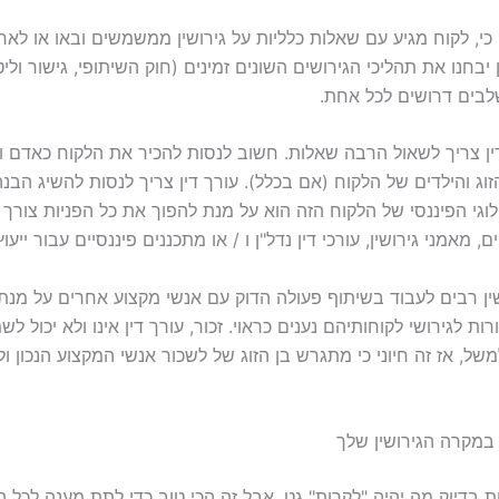
י, לקוח מגיע עם שאלות כלליות על גירושין ממשמשים ובאו או לאחר
 יבחנו את תהליכי הגירושים השונים זמינים (חוק השיתופי, גישור וליט
בים דרושים לכל אחת.
דין צריך לשאול הרבה שאלות. חשוב לנסות להכיר את הלקוח כאדם ו
זוג והילדים של הלקוח (אם בכלל). עורך דין צריך לנסות להשיג הבנ
גי הפיננסי של הלקוח הזה הוא על מנת להפוך את כל הפניות צורך
 מאמני גירושין, עורכי דין נדל"ן ו / או מתכננים פיננסיים עבור ייעוץ
ושין רבים לעבוד בשיתוף פעולה הדוק עם אנשי מקצוע אחרים על מנת
ת לגירושי לקוחותיהם נענים כראוי. זכור, עורך דין אינו ולא יכול לש
משל, אז זה חיוני כי מתגרש בן הזוג של לשכור אנשי המקצוע הנכון ולש
במקרה הגירושין שלך
 בדיוק מה יהיה "לקרות" גט, אבל זה הכי טוב כדי לתת מענה לכל ה