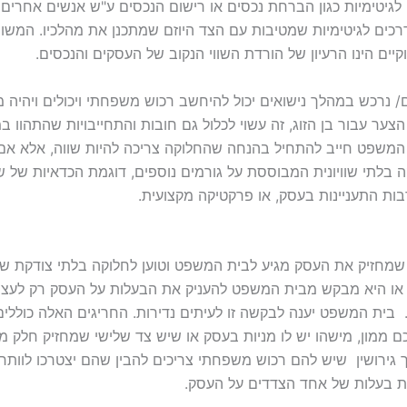
 לגיטימיות כגון הברחת נכסים או רישום הנכסים ע"ש אנשים אחרים
רכים לגיטימיות שמטיבות עם הצד היוזם שמתכנן את מהלכיו. המשו
יים הינו הרעיון של הורדת השווי הנקוב של העסקים והנכסים.
 נרכש במהלך נישואים יכול להיחשב רכוש משפחתי ויכולים ויהיה מח
צער עבור בן הזוג, זה עשוי לכלול גם חובות והתחייבויות שהתהוו ב
ת המשפט חייב להתחיל בהנחה שהחלוקה צריכה להיות שווה, אלא אם 
 בלתי שוויונית המבוססת על גורמים נוספים, דוגמת הכדאיות של 
לרבות התעניינות בעסק, או פרקטיקה מקצועית.
ג שמחזיק את העסק מגיע לבית המשפט וטוען לחלוקה בלתי צודקת של
א או היא מבקש מבית המשפט להעניק את הבעלות על העסק רק לעצ
. בית המשפט יענה לבקשה זו לעיתים נדירות. החריגים האלה כוללים ב
 ממון, מישהו יש לו מניות בעסק או שיש צד שלישי שמחזיק חלק מ
ך גירושין שיש להם רכוש משפחתי צריכים להבין שהם יצטרכו לוותר
 בעלות של אחד הצדדים על העסק.