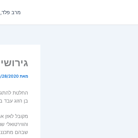
ילוג
תוכן
מרב פלד, מ
גירושי
מאת
/28/2020
החלטת להתגרש
בן הזוג עבד 
מקובל לאזן את
והווירטואלי ש
שבהם מתכננים