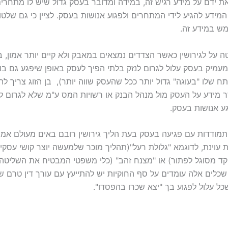
את ידם על מידע רגיש זה, במידה ומדובר בעסק גדול שיש לו מתחרי
המידע להגיע לידי המתחרים ולפגוע אנושות בעסק. לציין כי גם שלט
ש במידע זה.
על לגירושין כאשר הצדדים נמצאים במאבק ולא קיים יותר אמון, בן
מעמיק בעסק עלול לגרום לנזק בלתי הפיך לעסק באופן שיפגע גם בו
שלו "בעוגה" גדול יותר ככל שהעסק שווה יותר), בן הזוג צריך לה
רר מידע על העסק מול מנהל הבנק או רשויות המס ע"מ שלא לגרום
ע אנושות בעסק.
תמודדות עם פגיעה בעסק בעת הליך גירושין רובם באים מעולם אמצ
 עוינת, לדוגמא "גלולת רעל"(תהליך מוכר שלמעשה יוצר קושי עסקי
 מסוגל לפתור) או "מצנח זהב" (כלי משפטי המבטיח את השליטה
שכלים אלה עומדים על סף החוקיות יש להתייעץ עם עורך דין טרם ש
ל עלול לפגוע בך "יצא שכרו בהפסדו".