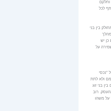
 וחלקם
תף לכל
ולק בין בני
מהלך
כן יש
שמירה על
 "נכסי
מם ולא לתת
ין בני זוג
העסק. רוב
 על משהו