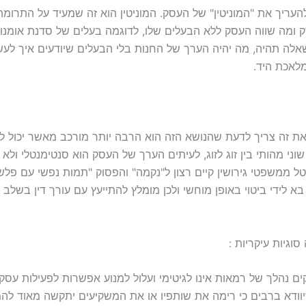
העריך את "המוניטין" של העסק. המוניטין הוא זה שמעיד על התרומ
ומה שווה העסק ללא הבעלים שלו, לדוגמה בעלים של סדנת אומנויו
אלה תהיה, מה יהיה הערך של החנות בלי הבעלים שיודעים איך לע
מלאכת היד.
את זה צריך לדעת שהנושא הזה הוא הרבה יותר מורכב מאשר יכול ל
וני מהותי בין זוג לזוג, לעיתים הערך של העסק הוא סנטימנטלי ולא ר
ל ממשפטי גירושין קיים רצון ל"נקמה" והפסוק "תמות נפשי עם פלש
בא לידי ביטוי באופן מוחשי ולכן מומלץ להתייעץ עם עורך דין בשלב
סוגיות עיקריות :
 נהלך של רמאות אינו לגיטימי ועלול למנוע אפשרות לפעילות עסקי
וודא ברבים כי רימה את שותפיו או את המשקיעים יתקשה מאוד לה