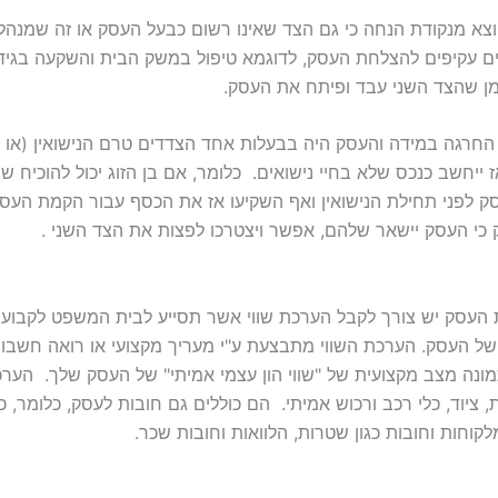
צא מנקודת הנחה כי גם הצד שאינו רשום כבעל העסק או זה שמנהל 
 עקיפים להצלחת העסק, לדוגמא טיפול במשק הבית והשקעה בגידו
 שהצד השני עבד ופיתח את העסק.
רגה במידה והעסק היה בבעלות אחד הצדדים טרם הנישואין (או ה
ייחשב כנכס שלא בחיי נישואים. כלומר, אם בן הזוג יכול להוכיח שה
ק לפני תחילת הנישואין ואף השקיעו אז את הכסף עבור הקמת העסק 
כי העסק יישאר שלהם, אפשר ויצטרכו לפצות את הצד השני .
העסק יש צורך לקבל הערכת שווי אשר תסייע לבית המשפט לקבוע
של העסק. הערכת השווי מתבצעת ע"י מעריך מקצועי או רואה חשבו
ונה מצב מקצועית של "שווי הון עצמי אמיתי" של העסק שלך. הערכ
ת, ציוד, כלי רכב ורכוש אמיתי. הם כוללים גם חובות לעסק, כלומר,
וחות וחובות כגון שטרות, הלוואות וחובות שכר.