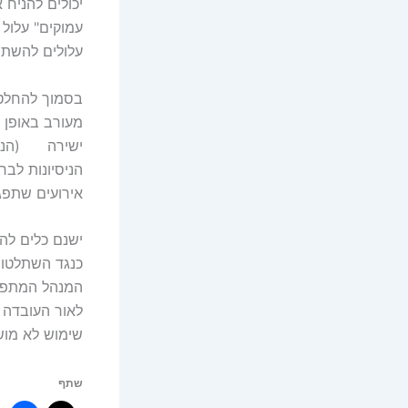
יכולים להניח 
עמוקים" עלול 
עלולים להשתמ
בסמוך להחלטה 
מעורב באופן 
ישירה (הנתח 
הניסיונות לב
אירועים שתפג
ישנם כלים לה
כנגד השתלטות
המנהל המתפקד
לאור העובדה 
שימוש לא מושכ
שתף