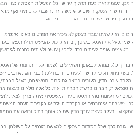
מכן. לעומת זאת בעת תהליך גירושין כל הפעילות הפסולה כגון, הב
הורדת שווי העסק, רישום ע"ש משהו זר נחשבת לגיטימית ואף מראה
תהליך גירושין יש הרבה הונאות בין בני הזוג.
ם בן הזוג שאינו עובד בעסק לא מכיר את הפרטים באופן אינטימי ו
וג שמתפעל את העסק בשוטף, בן הזוג יכול להמעיט או להתפאר בער
ומטעמים שונים לעיתים בכדי להפגין עושר ולעיתים כהכנה לגירושין
 בדרך כלל מנוהלת באופן חשאי ע"מ לשמור על היתרונות של העסק,
. בעת ניהול הליכי גירושין (לעיתים הרבה לפני) בני הזוג מערבים יוע
 מלבד עורכי הדין, מעורים במצב גם קרובי המשפחה, מעגל חברתי,
ת סוציאלית, חברים ברשת חברתית ועוד. כל אלה מלאים בעצות אחי
לכולם יש רעיונות מהי האסטרטגיה המשפטית איתה צריך לצאת למא
לה שיש להם אינטרסים או בקבלת השלל או בקריסת העסק המשתף 
מקצועי ובעקר לעצת עורך הדין שמיצג אותך בתיק ורואה את התמונה
ושין גורם לכך שכל הסודות העסקיים למעשה מונחים על השולחן והר